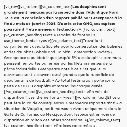
[vc_row][vc_column][vc_column_text]
Les dauphins sont
grandement menacés par la surpêche dans l’Atlantique Nord.
Telle est la conclusion d’un rapport publié par Greenpeace à la
fin du mois de janvier 2004. D’après cette ONG, ces espèces
pourraient « être menées à l’extinction ».
[/vc_column_text]
[vc_custom_heading text= »Terrains de football »
use_theme_fonts= »yes »][vc_column_text]Travaillant
conjointement avec la Société pour la conservation des baleines
et des dauphins (Whale and Dolphin Conservation Society),
Greenpeace a pu établir que jusqu’à 5% des dauphins communs
périssent, emportés par erreur par les filets immenses de la
pêche industrielle. Greenpeace note à ce sujet que leurs
ouvertures sont « souvent aussi grandes que la superficie de
deux terrains de football. » Au total l’estimation porte sur la
perte de 10.000 dauphins et marsouins chaque année.
[/vc_column_text][vc_custom_heading text= »En voie de
disparition » use_theme_fonts= »yes »][vc_column_text]Et cela
peut être lourd de conséquences. Greenpeace rapporte ainsi «la
situation du Vaquita, petit marsouin vivant uniquement dans le
Golfe de Californie, au Mexique, dont l’espèce est en voie de
disparition en raison des prises accessoires. »[/vc_column_text]
[vc_custom_heading text= »Espèces concernées »