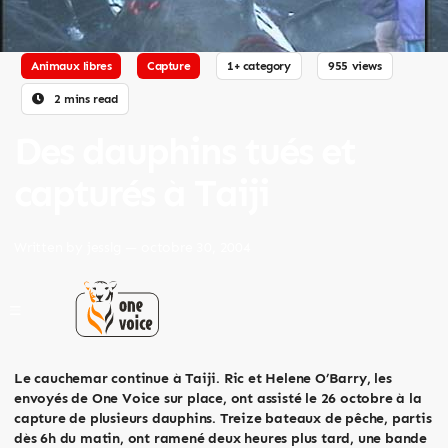
Animaux libres
Capture
1+ category
955 views
2 mins read
Des dauphins tués et
capturés à Taiji
Written by
jesslg
— octobre 30, 2004
Le cauchemar continue à Taiji. Ric et Helene O’Barry, les
envoyés de One Voice sur place, ont assisté le 26 octobre à la
capture de plusieurs dauphins. Treize bateaux de pêche, partis
dès 6h du matin, ont ramené deux heures plus tard, une bande