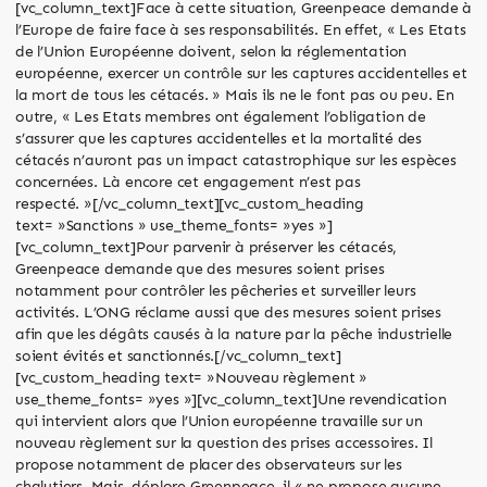
[vc_column_text]Face à cette situation, Greenpeace demande à
l’Europe de faire face à ses responsabilités. En effet, « Les Etats
de l’Union Européenne doivent, selon la réglementation
européenne, exercer un contrôle sur les captures accidentelles et
la mort de tous les cétacés. » Mais ils ne le font pas ou peu. En
outre, « Les Etats membres ont également l’obligation de
s’assurer que les captures accidentelles et la mortalité des
cétacés n’auront pas un impact catastrophique sur les espèces
concernées. Là encore cet engagement n’est pas
respecté. »[/vc_column_text][vc_custom_heading
text= »Sanctions » use_theme_fonts= »yes »]
[vc_column_text]Pour parvenir à préserver les cétacés,
Greenpeace demande que des mesures soient prises
notamment pour contrôler les pêcheries et surveiller leurs
activités. L’ONG réclame aussi que des mesures soient prises
afin que les dégâts causés à la nature par la pêche industrielle
soient évités et sanctionnés.[/vc_column_text]
[vc_custom_heading text= »Nouveau règlement »
use_theme_fonts= »yes »][vc_column_text]Une revendication
qui intervient alors que l’Union européenne travaille sur un
nouveau règlement sur la question des prises accessoires. Il
propose notamment de placer des observateurs sur les
chalutiers. Mais, déplore Greenpeace, il « ne propose aucune