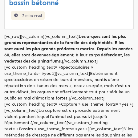
bassin bétonné
7 mins read
[vc_row][vc_column][vc_column_text]
Les orques sont les plus
grandes représentantes de la famille des delphinidés. Elles
sont aussi les plus grands prédateurs marins. Depuis les années
60, elles sont devenues également, à leur corps défendant, les
vedettes des delphinariums.
[/vc_column_text]
[vc_custom_heading text= »Spectaculaires »
use_theme_fonts= »yes »][vc_column_text]Extrêmement
spectaculaires en raison de leurs dimensions, nantis d’une
réputation de « tueurs des mers », assez usurpée, mais c’est un
autre débat, les orques ont effectivement tout pour séduire un
public en mal d’émotions fortes.[/vc_column_text]
[vc_custom_heading text= »Capture » use_theme_fonts= »yes »]
[vc_column_text]La capture est un procédé extrêmement
violent pendant lequel l’animal est poursuivi jusqu’à
l’épuisement.[/vc_column_text][vc_custom_heading
text= »Bassins » use_theme_fonts= »yes »][vc_column_text]Si les
méthodes de dressage ne diffèrent pas entre les dauphins et les