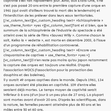
captivité s’est fait rapidement jour. Ainsi, aux Etats-Unis, il ne
s’est pas passé 20 ans entre la première capture d’une orque en
1961 (qui avait d’ailleurs trouvé la mort dès le lendemain) et
l’interdiction de les prélever dans leurs eaux territoriales.
[/vc_column_text][vc_custom_heading text= »Schizophrénie »
use_theme_fonts= »yes »][vc_column_text]Tant et si bien, que le
summum de la schizophrénie de l’industrie du spectacle a été
atteint avec la série de films «Sauvez Willy ». Comme chacun le
sait, Keiko la « vedette », est morte en décembre 2003, à l’issue
d’un programme de réhabilitation controversé.
[/vc_column_text][vc_custom_heading text= »Encore une
cinquantaine de captives » use_theme_fonts= »yes »]
[vc_column_text]Il n’en reste pas moins qu’au Japon notamment
la capture des orques est toujours une réalité. D’après
l’association WDCS (l’association pour la protection des
dauphins et des baleines),
il y aurait 49 orques captives dans le monde. Depuis 1961, 134
orques auraient été placées en captivité. 109 d’entre elles
seraient déjà mortes. Le temps moyen de captivité serait
inférieur à 6 ans (d’un jour à un peu plus de 27 ans). La plupart
sont mortes avant d’avoir 20 ans. D’après les scientifiques, dans
la nature, les femelles peuvent atteindre plus de 80 ans et les
mâles entre 50 et 60 ans.