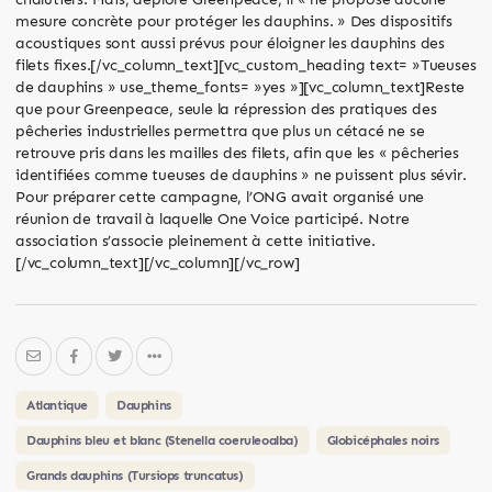
mesure concrète pour protéger les dauphins. » Des dispositifs
acoustiques sont aussi prévus pour éloigner les dauphins des
filets fixes.[/vc_column_text][vc_custom_heading text= »Tueuses
de dauphins » use_theme_fonts= »yes »][vc_column_text]Reste
que pour Greenpeace, seule la répression des pratiques des
pêcheries industrielles permettra que plus un cétacé ne se
retrouve pris dans les mailles des filets, afin que les « pêcheries
identifiées comme tueuses de dauphins » ne puissent plus sévir.
Pour préparer cette campagne, l’ONG avait organisé une
réunion de travail à laquelle One Voice participé. Notre
association s’associe pleinement à cette initiative.
[/vc_column_text][/vc_column][/vc_row]
Atlantique
Dauphins
Dauphins bleu et blanc (Stenella coeruleoalba)
Globicéphales noirs
Grands dauphins (Tursiops truncatus)