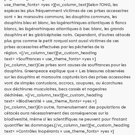
use_theme_fonts= »yes »][vc_column_text]Selon l’ONG, les
espèces les plus fréquemment victimes de ces prises accessoires
sont « les marsouins communs, les dauphins communs, les
dauphins bleu et blanc, les lagénorhinques atlantiques à flancs
blancs, les lagénorhinques atlantiques à bec blanc, les grands
dauphins et les globicéphales noirs. Cependant, d’autres cétacés
plus gros comme le petit rorqual sont aussi victimes de ces
prises accessoires effectuées par les pêcheries de la
région. »[/vc_column_text][vc_custom_heading
text= »Souffrances » use_theme_fonts= »yes »]
[vc_column_text]Ces prises sont causes de souffrances pour les
dauphins. Greenpeace explique que « Les blessures observées
sur les dauphins et marsouins capturés lors des prises accessoires
vont de simples contusions, accrocs, coupures, ou écorchures
aux déchirures musculaires, becs cassés et nageoires
déchirées. »[/vc_column_text][vc_custom_heading
text= »Biodiversité » use_theme_fonts= »yes »]
[vc_column_text]En outre, l’amenuisement des populations de
cétacés aura nécessairement des conséquences sur la
biodiversité, même si les scientifiques ne peuvent pour l’instant
quantifier les dommages.[/vc_column_text][vc_custom_heading
text= »Contrôles inopérants » use_theme_fonts= »yes »]